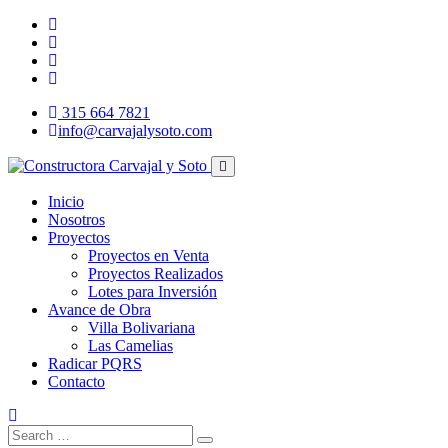
315 664 7821
info@carvajalysoto.com
Inicio
Nosotros
Proyectos
Proyectos en Venta
Proyectos Realizados
Lotes para Inversión
Avance de Obra
Villa Bolivariana
Las Camelias
Radicar PQRS
Contacto